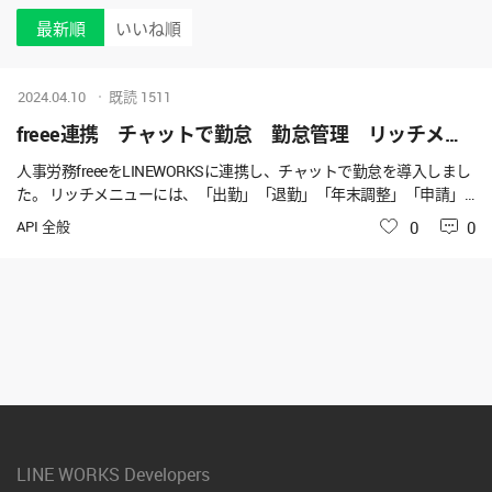
最新順
いいね順
2024.04.10
既読
1511
freee連携 チャットで勤怠 勤怠管理 リッチメニュー 編集
人事労務freeeをLINEWORKSに連携し、チャットで勤怠を導入しまし
た。 リッチメニューには、「出勤」「退勤」「年末調整」「申請」
のみしかなく、 「休憩」がなかったので追加したいです。 freeeに問
API 全般
いいね
0
0
い合わせたところ、LINEWORKSに確認してと言われたため、公式さ
まか、 編集方法をご存じの方がいらっしゃれば教えてください！ よ
ろしくお願いいたします。
LINE WORKS Developers