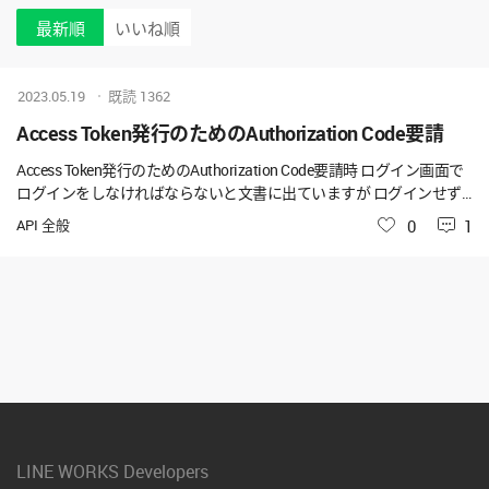
最新順
いいね順
2023.05.19
既読
1362
Access Token発行のためのAuthorization Code要請
Access Token発行のためのAuthorization Code要請時 ログイン画面で
ログインをしなければならないと文書に出ていますが ログインせず
にAuthorization Codeを発行してもらう方法はありますか？ ご返信お
API 全般
いいね
0
1
待ちしております.
LINE WORKS Developers