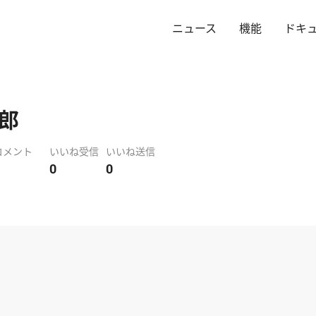
ニュース
機能
ドキ
郎
コメント
いいね受信
いいね送信
0
0