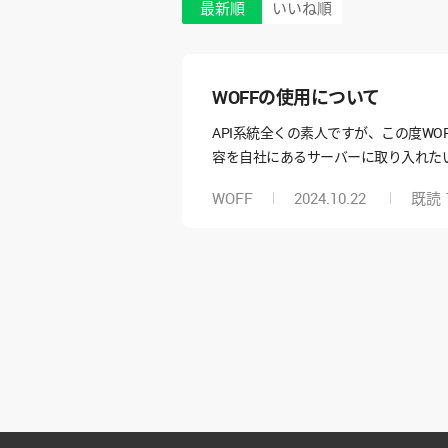
最新順
いいね順
WOFFの使用について
API系統全くの素人ですが、この度W
容を自社にあるサーバーに取り入れたい
の何かサーバーのようなものはあるの
WOFF
2024.10.22
既読
なたかご教示頂ければ幸いです。