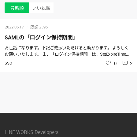
最新順
いいね順
2022.06.17
既読
2395
SAMLの「ログイン保持期間」
お世話になります。下記ご教示いただけると助かります。 よろしく
お願いいたします。 １．「ログイン保持期間」は、SetExpireTimeの
適用にチェックを入れた場合、モバイルアプリはSessionNotOnOrAft
SSO
いいね
0
2
er の値に従うようですが。ブラウザー版の場合はどのような仕様に
なってますでしょうか。 ２．現在、弊社の設定ではSetExpireTimeの
適用にチェックを入れてますが、「ログイン保持期間」の規定値に
変更するためSetExpireTime適用からチェックを外すことを検討して
ます。その場合はSetExpireTimeの適用の『修正』をクリックし、チ
ェックを外し、画面下の『適用』をクリックすればよろしいでしょ
うか。他への影響はございませんでしょうか。
LINE WORKS Developers