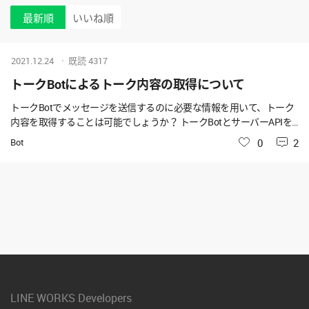
最新順
いいね順
2021.12.24
既読
4317
トークBotによるトーク内容の取得について
トークBotでメッセージを送信するのに必要な情報を用いて、トーク
内容を取得することは可能でしょうか？ トークBotとサーバーAPIを
利用して、トークルームにメッセージを送信する処理を作成し、その
Bot
いいね
0
2
際にDeveloper ConsoleのAPI ID、Server ListのID、認証キーに加え、
各トークルームのルームIDを使っています。 これらの情報から、各
トークルームのトーク内容を取得できるか教えてもらえないでしょ
うか。 トーク内容を取得したいというわけではなく、あくまでセキ
ュルティの観点から、これらの情報が漏洩した場合に、トークルー
ムの内容が漏洩しないかを確認しておきたいと思っています。 BOT
を乗っ取って、攻撃性のあるメッセージを送信することは可能だと思
っていますが、直接トークルームの内容を取得することはできない
のではと考えております。
LINE WORKS Developers