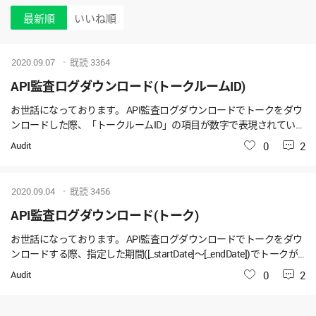
最新順
いいね順
2020.09.07
既読
3364
API監査ログダウンロード(トークルームID)
お世話になっております。 API監査ログダウンロードでトークをダウ
ンロードした際、「トークルームID」の項目が数字で表現されていま
すが、この数字の桁数は固定でしょうか？ 変動する場合、最小と最
Audit
いいね
0
2
大の桁数を教えてください。 ご回答ほど、よろしくお願いいたしま
す。
2020.09.04
既読
3456
API監査ログダウンロード(トーク)
お世話になっております。 API監査ログダウンロードでトークをダウ
ンロードする際、指定した期間([_startDate]～[_endDate])でトークが
発生していなかった場合、どのような結果が返ってくるでしょう
Audit
いいね
0
2
か？ 以下のどちらかかと予想致しますが、ご回答をお願い致しま
す。 1.ヘッダーのみのcsvがダウンロードされる。 2.csvはダウン
ロードされない。 ご確認ほど、よろしくお願いいたします。