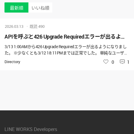
最新順
いいね順
2026.03.13
既読
490
APIを呼ぶと426 Upgrade Requiredエラーが出るようになりました
3/13 1:00AMから426 Upgrade Requiredエラーが出るようになりまし
た。 ※少なくとも3/12 18:11PMまでは正常でした。 単純なユーザー
の取得API GET /users/{userId}でもエラー出ています（3/13 11:40現在
Directory
いいね
0
1
継続中） 何かご存じないでしょうか。
LINE WORKS Developers