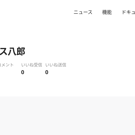
ニュース
機能
ドキ
ス八郎
コメント
いいね受信
いいね送信
0
0