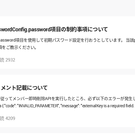
ordConfig.password項目の制約事項について
ig.password項目を使用して初期パスワード設定を行おうとしています。 当該passw
項をご教示ください。
既読
2932
ュメント記載について
記載に従ってメンバー即時削除APIを実行したところ、必ず以下のエラーが発生します。 https
code": "INVALID_PARAMETER", "message": "externalKey is a required field. (
定は済ませています。 原因をご教示ください。
既読
4209