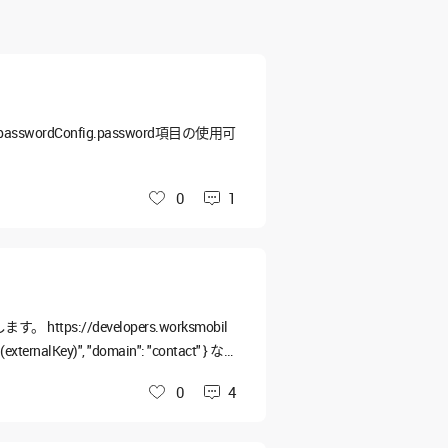
ordConfig.password項目の使用可
0
1
いいね
://developers.worksmobil
externalKey)", "domain": "contact" } な
0
4
いいね