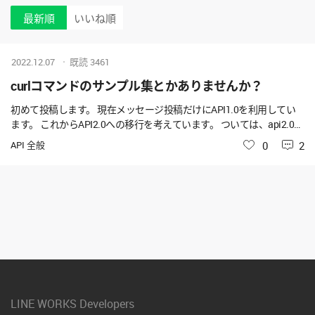
最新順
いいね順
2022.12.07
既読
3461
curlコマンドのサンプル集とかありませんか？
初めて投稿します。 現在メッセージ投稿だけにAPI1.0を利用してい
ます。 これからAPI2.0への移行を考えています。 ついては、api2.0を
curlコマンドで実行しているサンプル集などどこかにないでしょう
API 全般
いいね
0
2
か。 どたなかご教示いただけると幸甚です。 ※公式から以下を見つ
けたのですが、botからのメッセージ投稿とかのcurlのサンプルがあ
ると嬉しいなって思っています。 「２．ファイルのアップロードを
実行 Request Example(CURL)」 https://developers.worksmobile.co
m/jp/reference/file-upload?lang=ja curl -XPOST 'http://apis-storage.wo
rksmobile.com/k/emsg/r/jp1/1648632512537498188.1648718912.1.
3437109.0.0.0/uploadfile.jpg' \ -H 'Authorization: Bearer ...' \ -H 'Content-
Type: multip
LINE WORKS Developers