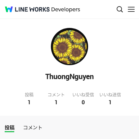
ThuongNguyen
投稿
コメント
いいね受信
いいね送信
1
1
0
1
投稿
コメント