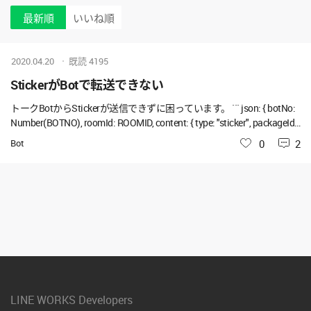
最新順
いいね順
2020.04.20
既読
4195
StickerがBotで転送できない
トークBotからStickerが送信できずに困っています。 ``` json: { botNo:
Number(BOTNO), roomId: ROOMID, content: { type: "sticker", packageId:
packageId, stickerId: stickerId } } ``` jwt認証とうは動いており、また、B
Bot
いいね
0
2
OTNO, ROOMID, packageId, stickerIdの値が取れていることも確認しま
したが下記のエラーになってしまいます。 同様のコードでtextおよび
imageは送信できております。 > { errorMessage: 'Service fail, HTTP/1.1
400 Bad Request, {"code":400,"message":"Bad Request Parameters: inac
cessible sticker"}', errorCode: '090', code: 'SERV
LINE WORKS Developers