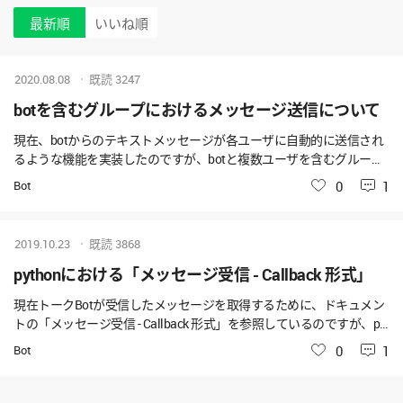
最新順
いいね順
2020.08.08
既読
3247
botを含むグループにおけるメッセージ送信について
現在、botからのテキストメッセージが各ユーザに自動的に送信され
るような機能を実装したのですが、botと複数ユーザを含むグループ
内 におけるbotからのテキストメッセージ自動送信機能へと仕様変更
Bot
いいね
0
1
したいと思っております。 グループ内におけるbotからのテキストメ
ッセージ送信は可能でしょうか？
2019.10.23
既読
3868
pythonにおける「メッセージ受信 - Callback 形式」
現在トークBotが受信したメッセージを取得するために、ドキュメン
トの「メッセージ受信 - Callback 形式」を参照しているのですが、pyt
honにおけるコードをどのようにすればよいか分からない状態です。
Bot
いいね
0
1
現時点でドキュメントには、 POST /callback HTTP/1.1 Host: YOUR_S
ERVER_HOST_NAME Content-type: application/json; charset=UTF-8 X-
WORKS-Signature: /xZcekiWAICrwq5Dc+wBwBf6Gq33il-jRAo01KAVO