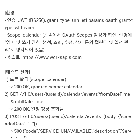
[환경]
- 인증: JWT (RS256), grant_type=urn:ietf:params:oauth:grant-t
ype:jwt-bearer
- Scope: calendar (콘솔에서 OAuth Scopes 활성화 확인. 설명에
"읽기 및 쓰기 권한: 생성, 조회, 수정, 삭제 등의 캘린더 및 일정 관
리"로 명시되어 있음)
- 호스트:
https://www.worksapis.com
[테스트 결과]
1) 토큰 발급 (scope=calendar)
→ 200 OK, granted scope: calendar
2) GET /v1.0/users/{userId}/calendar/events?fromDateTime
=...&untilDateTime=...
→ 200 OK, 일정 정상 조회됨
3) POST /v1.0/users/{userId}/calendar/events (body: {"icale
ndarData": "..."})
→ 500 {"code":"SERVICE_UNAVAILABLE","description":"Servi