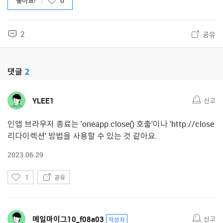
좋아요!
0
2
공유
댓글
2
YLEE1
신고
인앱 브라우저 종료는 'oneapp.close() 호출'이나 'http://close
리다이렉션' 방법을 사용할 수 있는 것 같아요.
2023.06.29
좋
1
공유
아
요
메일마이그10_f08a03
신고
작성자