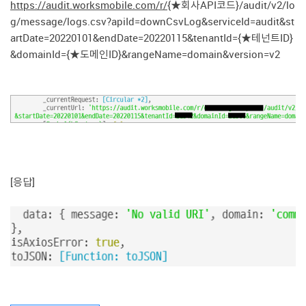
https://audit.worksmobile.com/r/
{★회사API코드}/audit/v2/lo
g/message/logs.csv?apiId=downCsvLog&serviceId=audit&st
artDate=20220101&endDate=20220115&tenantId={★테넌트ID}
&domainId={★도메인ID}&rangeName=domain&version=v2
[응답]