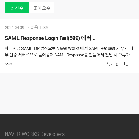
최신순
좋아요순
2024.04.09
읽음
1539
SAML Response Login Fail(599) 에러...
아... 지금 SAML IDP 방식으로 Naver Works 에서 SAML Request 가 우리 내
부 인증 서버쪽으로 들어올때 SAML Response를 만들어서 전달 시 오류가 자
꾸 나네요... Signature관련한 부분도 Private Key를 PEM으로 변경해서 등록
SSO
좋아요
0
1
도 해서 진행도 해보고... 키스토어에서 직접 CER 파일도 만들어서 PEM으로
파일 명 변경 후 등록해서 진행해보고... 하지만!!! Subject 하위 노드에 NAME
ID가 들어가기만 하면 자꾸 SAML Response Login Fail(599)로 오류가 나는
데... 이 오류가 어떤식으로 나는지도... 알 수 있는 방법이 없어서 너무 힘드네
요... NAME ID가 External Key로 등록하라고 되어있는데... 그걸로도 해보고
Email로도 해보고... 분명 SAML IDP가이드대로 모든걸 맞춰서 해봤는데...
자꾸 똑같은 에러가 나네요... 혹시 아시는 분 있을까요? SAML Response XM
L
NAVER WORKS Developers