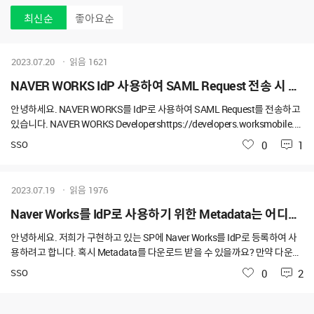
최신순
좋아요순
2023.07.20
읽음
1621
NAVER WORKS IdP 사용하여 SAML Request 전송 시 RelayState 파라미터 사용 관련
안녕하세요. NAVER WORKS를 IdP로 사용하여 SAML Request를 전송하고
있습니다. NAVER WORKS Developershttps://developers.worksmobile.c
om/kr/docs/sso-idp-request 파라미터로 SAMLRequest와 RelayState를
SSO
좋아요
0
1
전달할 수 있도록 되어 있는데요 RelayState가 정상적으로 처리를 못하고 있
는 것 같습니다. SAML Request 파라미터로 RelayState를 전달하였는데, 하
기와 같이 Reponse 데이터로 RelayState가 '{' 값만 전달 오고 있습니다. Rela
2023.07.19
읽음
1976
yState 파라미터 설명이 인증 실패 시 재시도하는 URL이라고 명시되어 있는
데, 인증 성공 시에도 OAuth 2.0과 동일한 state 파라미터 정보로 사용할 수 있
Naver Works를 IdP로 사용하기 위한 Metadata는 어디에서 다운로드 받을 수 있나요?
어야 하는데요 확인 부탁 드립니다.
안녕하세요. 저희가 구현하고 있는 SP에 Naver Works를 IdP로 등록하여 사
용하려고 합니다. 혹시 Metadata를 다운로드 받을 수 있을까요? 만약 다운로
드 받을 수 있다면 어디에서 받을 수 있나요? https://www.samltool.com/id
SSO
좋아요
0
2
p_metadata.php SAML Identity Provider (IdP) XML MetadatEasy online
tool to build the XML metadata of a SAML Identity Provider from the pro
vided fields.https://www.samltool.com/idp_metadata.php 을 이용해 X