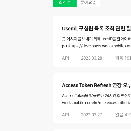
최신순
좋아요순
UserId, 구성원 목록 조회 관련
봇 메시지를 보내기 위해 userID를 알아야해서 https
pershttps://developers.worksmobile.
용중인 버전이 무료버전이라 directory 권한
API
2023.03.28
읽음
19
같이 Email로 보낼 수 있는 방법이 없을까요
Access Token Refresh 연장 오
Access Token을 발급받아 24시간후 연장하
worksmobile.com/kr/reference/author
rence/authorization-auth?lang
API
2023.03.27
읽음
41
만료 set @url = 'https://auth.worksmobil