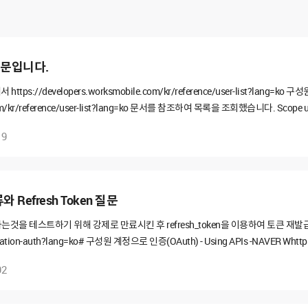
 질문입니다.
://developers.worksmobile.com/kr/reference/user-list?lang=ko 구성
com/kr/reference/user-list?lang=ko 문서를 참조하여 목록을 조회했습니다. Scope user u
 체크가 불가능하여 제외하고 진행하였더니 200 NULL 값을 리턴합니다. userID를 알 
19
?
류와 Refresh Token 질문
는것을 테스트하기 위해 강제로 만료시킨 후 refresh_token을 이용하여 토큰 재발급을 테
ization-auth?lang=ko# 구성원 계정으로 인증(OAuth) - Using APIs -NAVER Whttps:
=ko 위 인증방식을 참고하여 진행하였습니다. MSSQL의 MSXML2.ServerXMLHTTP 통신
92
e.com/oauth2/v2.0/revoke' set @contentType = 'application/x-www-form-urle