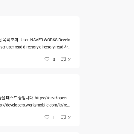
원 목록 조회 - User -NAVER WORKS Develo
ser.read directory directory.read 사
수 있는 방법, 또는 봇 메시지를 api 1.0과
0
2
좋아요
스트 중입니다. https://developers.
//developers.worksmobile.com/kr/refe
방식을 사용하였습니다. --Access Token 강제
1
2
좋아요
ncoded;'