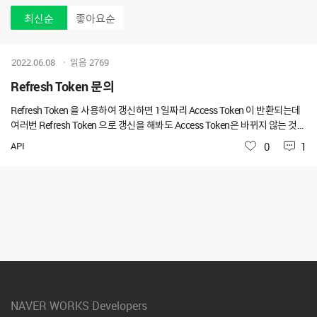
최신순
좋아요순
2022.06.08
읽음
2769
Refresh Token 문의
Refresh Token 을 사용하여 갱신하면 1일짜리 Access Token 이 반환되는데
여러번 Refresh Token 으로 갱신을 해봐도 Access Token은 바뀌지 않는 것으
로 보입니다 Refresh Token 유효기간이 90일로 알고있는데 Refresh Token
API
좋아요
0
1
으로 재발급된 Access Token 이 만료되면 다음 갱신 시 알아서 다른 Access T
oken 을 반환해주는 건가요? 한 번 인증으로 90일까지 토큰 사용이 가능한게
맞는건지 문의드립니다.
NAVER WORKS Developers