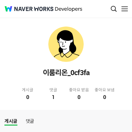
이룸리온_0cf3fa
게시글
댓글
좋아요 받음
좋아요 보냄
0
1
0
0
게시글
댓글