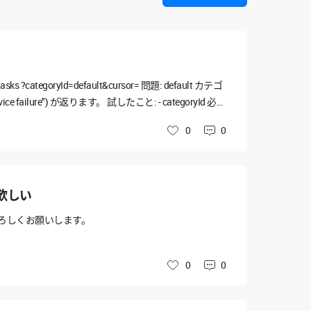
sks ?categoryId=default&cursor= 問題: default カテゴ
e failure") が返ります。 試したこと: - categoryId 必須
SSIGNEE/ASSIGNOR/ALL、status=ALL、count指定な
0
0
いいね
task.read スコープも付与済み 期待動作: タスク配列が
欲しい
ろしくお願いします。
0
0
いいね