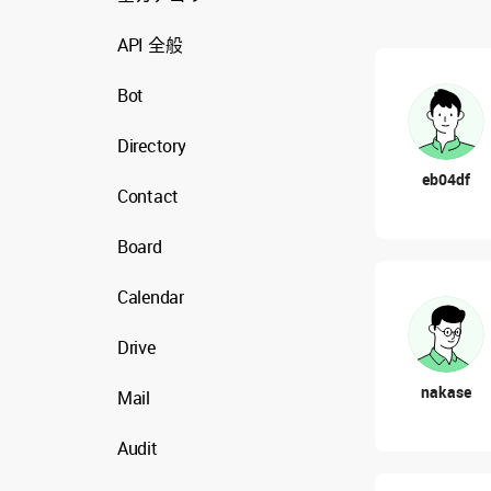
API 全般
Bot
Directory
eb04df
Contact
Board
Calendar
Drive
nakase
Mail
Audit