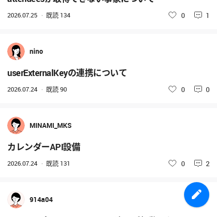
2026.07.25
既読
134
いいね
0
1
nino
userExternalKeyの連携について
2026.07.24
既読
90
いいね
0
0
MINAMI_MKS
カレンダーAPI設備
2026.07.24
既読
131
いいね
0
2
914a04